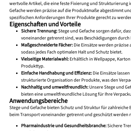
wertvolle Artikel, die eine feste Fixierung und Strukturierun
Gefache werden präzise auf die Produktmaße abgestimmt und s
spezifischen Anforderungen Ihrer Produkte gerecht zu werde
Eigenschaften und Vorteile
Sichere Trennung:
Stege und Gefache sorgen dafür, das
voneinander getrennt sind, was Beschädigungen durch
Maßgeschneiderte Fächer:
Die Einsätze werden präzise 
sodass jedes Fach optimalen Halt und Schutz bietet.
Vielseitige Materialwahl:
Erhältlich in Wellpappe, Karto
Produkttyp.
Einfache Handhabung und Effizienz:
Die Einsätze lassen 
strukturierte Organisation der Produkte, was den Verpa
Nachhaltig und umweltfreundlich:
Unsere Stege und Gefa
bieten eine umweltfreundliche Lösung für Ihre Verpac
Anwendungsbereiche
Stege und Gefache bieten Schutz und Struktur für zahlreiche 
beim Transport voneinander getrennt und geschützt werden 
Pharmaindustrie und Gesundheitsbranche:
Sichere Tre