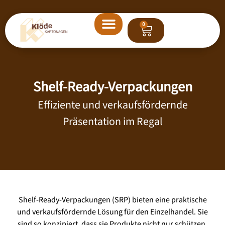
0
START
Shelf-Ready-Verpackungen
ANWENDUNGEN
Effiziente und verkaufsfördernde
BRANCHEN
Präsentation im Regal
UNTERNEHMEN
KONTAKT
Shelf-Ready-Verpackungen (SRP) bieten eine praktische
und verkaufsfördernde Lösung für den Einzelhandel. Sie
sind so konzipiert, dass sie Produkte nicht nur schützen,